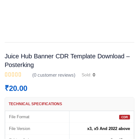
Save
WhatsApp
Facebook
Telegram
Juice Hub Banner CDR Template Download –
Posterking
(
0
customer reviews)
Sold:
0
₹
20.00
TECHNICAL SPECIFICATIONS
File Format
CDR
File Version
x3, x5 And 2022 above