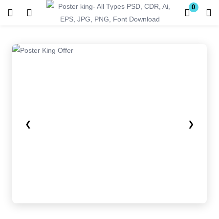
0
Login
Register
Enter your username and password to login.
❮
❯
Remember me
Lost password?
Become a Vendor