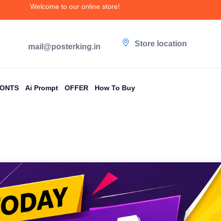
Welcome to our online store!
Store location
mail@posterking.in
FONTS
Ai Prompt
OFFER
How To Buy