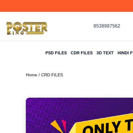
8538987562
PSD FILES
CDR FILES
3D TEXT
HINDI 
Home
CRD FILES