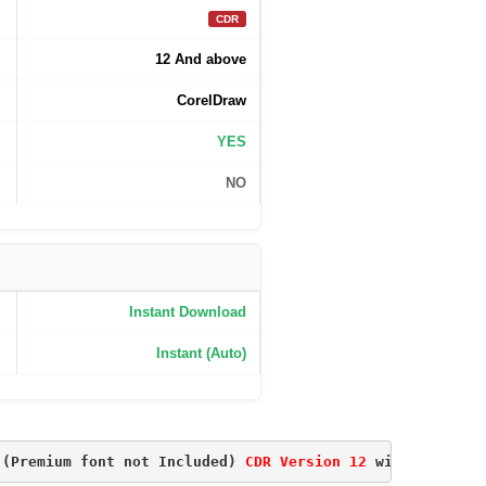
CDR
12 And above
CorelDraw
YES
NO
Instant Download
Instant (Auto)
 (Premium font not Included) 
CDR Version 12
 with Font 
Fu