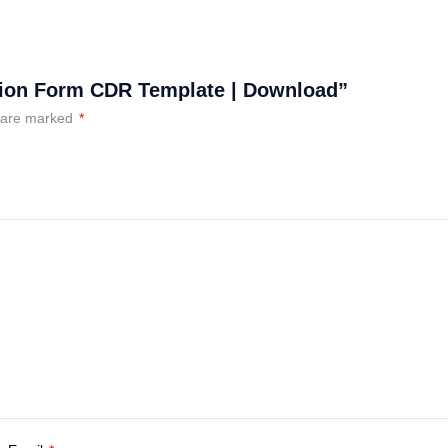
ssion Form CDR Template | Download”
s are marked
*