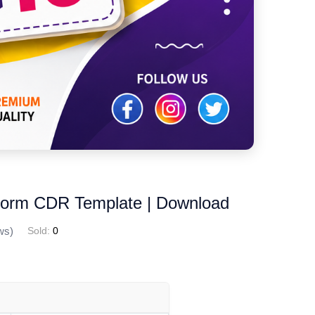
Form CDR Template | Download
ws)
Sold:
0