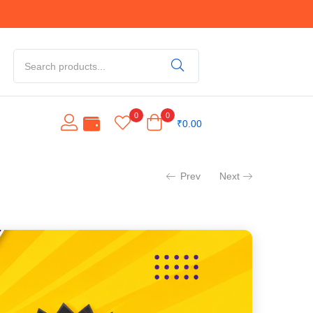
0
0
₹
0.00
Prev
Next